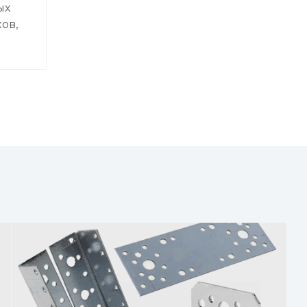
ых
ов,